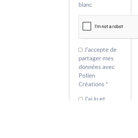
blanc
J’accepte de
partager mes
données avec
Pollen
Créations *
J’ai lu et
accepte-les
mentions
légales
*