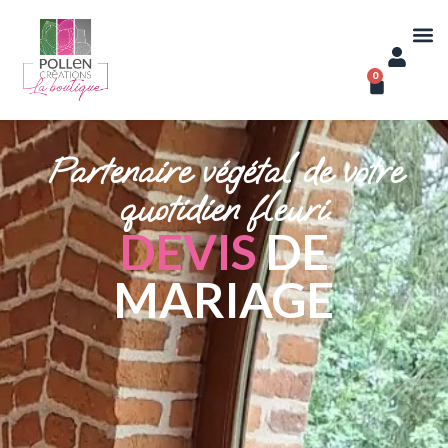
0
Partenaire végétal de votre
quotidien fleuri.
DEVIS
DE
MARIAGE